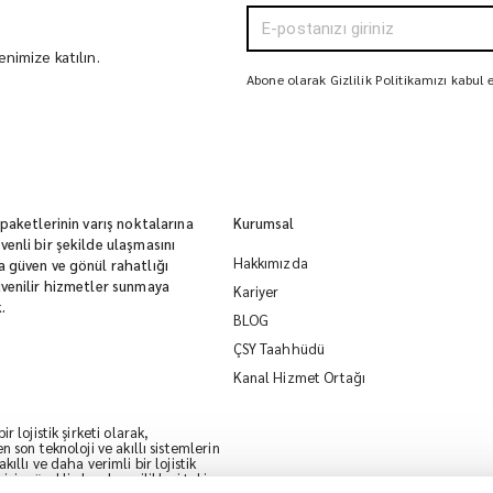
nimize katılın.
Abone olarak Gizlilik Politikamızı kabul
 paketlerinin varış noktalarına
Kurumsal
enli bir şekilde ulaşmasını
Hakkımızda
 güven ve gönül rahatlığı
venilir hizmetler sunmaya
Kariyer
.
BLOG
ÇSY Taahhüdü
Kanal Hizmet Ortağı
r lojistik şirketi olarak,
n son teknoloji ve akıllı sistemlerin
ıllı ve daha verimli bir lojistik
çin sürekli olarak yenilikleri takip