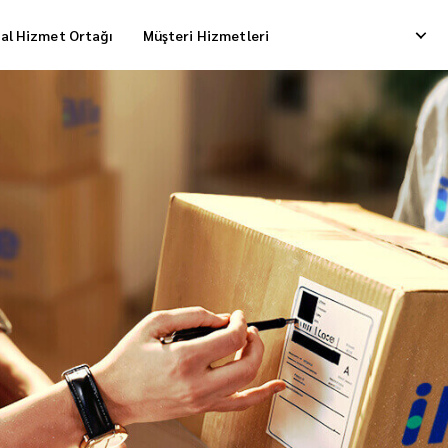
al Hizmet Ortağı
Müşteri Hizmetleri
i
POS Hizmeti
iş Teslimatı
Tek Kullanımlık Parola (OTP) Sistemi
Transfer Paketleme
Pazar Yeri Teslimat Modeli
Özelleştirilmiş Teslimat Modeli