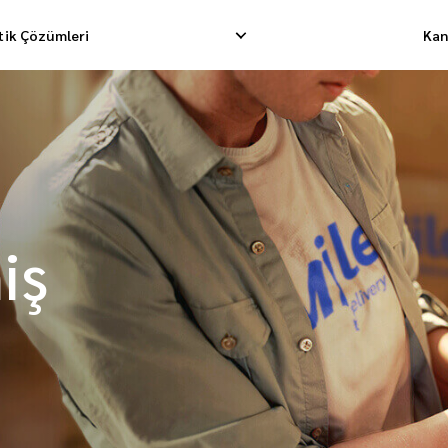
stik Çözümleri
Kan
limatı
Tersine Toplama
Depolama Hizmet
matı
İade Yönetimi
Fullfillment Sipar
iş
on Taşımacılığı