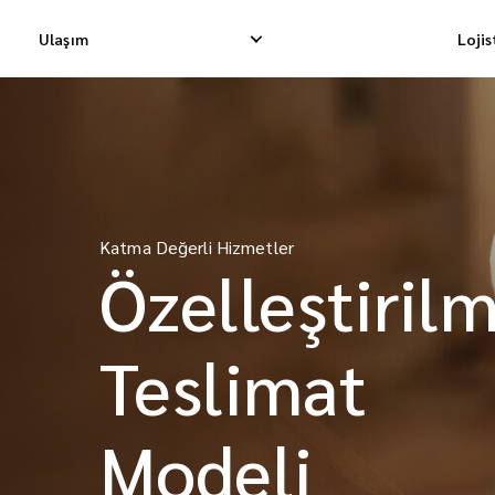
Ulaşım
Loji
Yurtiçi Ekspres Teslimat
Uluslararası Dropship Tes
Yurtiçi Dropship Teslimatı
Uluslararası Kargo Tesli
Katma Değerli Hizmetler
Özelleştirilm
Yurtiçi Kargo Teslimatı
Uluslararası Konsolidasy
Teslimat
Modeli