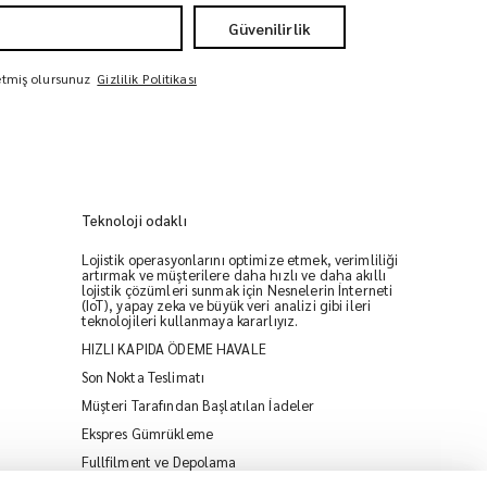
Güvenilirlik
 etmiş olursunuz
Gizlilik Politikası
Teknoloji odaklı
Lojistik operasyonlarını optimize etmek, verimliliği
artırmak ve müşterilere daha hızlı ve daha akıllı
lojistik çözümleri sunmak için Nesnelerin İnterneti
(IoT), yapay zeka ve büyük veri analizi gibi ileri
teknolojileri kullanmaya kararlıyız.
HIZLI KAPIDA ÖDEME HAVALE
iMile Chat
Son Nokta Teslimatı
Müşteri Tarafından Başlatılan İadeler
Ekspres Gümrükleme
Fullfilment ve Depolama