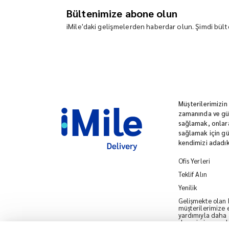
Bültenimize abone olun
iMile'daki gelişmelerden haberdar olun. Şimdi bülte
Müşterilerimizin
zamanında ve güv
sağlamak, onlara
sağlamak için gü
kendimizi adadık
Ofis Yerleri
Teklif Alın
Yenilik
Gelişmekte olan bi
müşterilerimize e
yardımıyla daha ak
deneyimi sunmak i