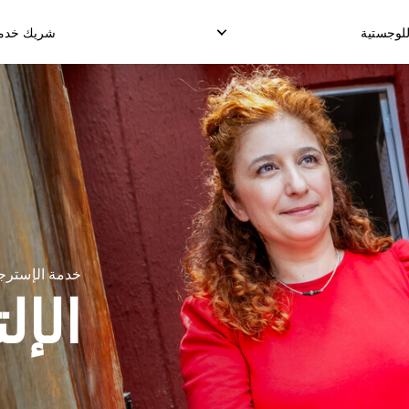
للوجستية
شريك خدمة 
لدروب شيب الدولي
الإلتقاط العكسي
خدمة التخزي
وصيل البضائع الدولية
إدارة الإسترجاع
توصيل طلب الإنجا
شحن الدولي الموحد
خدمة الإسترج
الإل