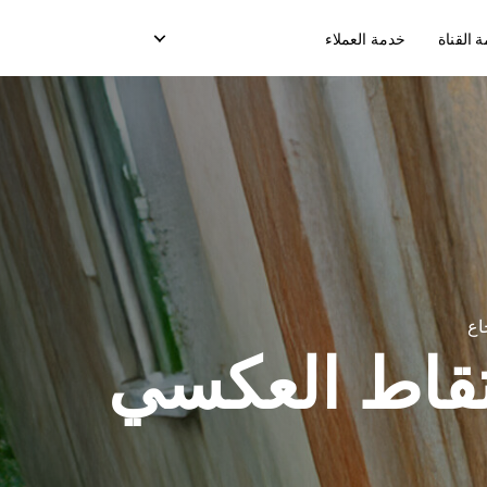
القناة
خدمة العملاء
ن
تسليم صندوق التبريد
خدمة الدفع عند الإستلام
ز
خدمة نقاط البيع
رسائل ( OTP) التسليم
اع
نقل التعبئة
تقاط العكسي
نموذج التسليم في السوق
نموذج التسليم المخصص