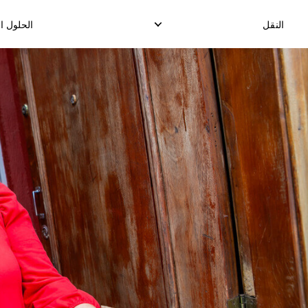
النقل
الحلول ا
التوصيل المحلي السريع
توصيل ا
توصيل الدرووب شيب المحلي
ت
توصيل البضائع المحلية
ال