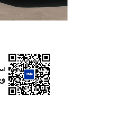
امس
وي