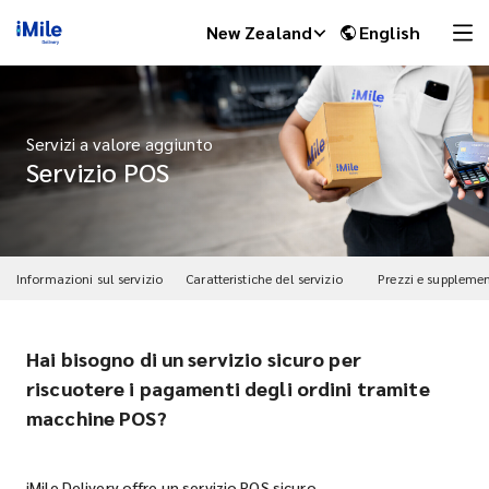
New Zealand
English
Servizi a valore aggiunto
Servizio POS
Informazioni sul servizio
Caratteristiche del servizio
Prezzi e supplemen
Hai bisogno di un servizio sicuro per
iMile Chat
riscuotere i pagamenti degli ordini tramite
macchine POS?
iMile Delivery offre un servizio POS sicuro.