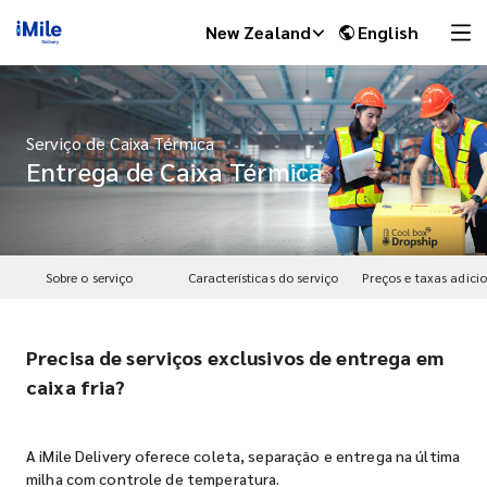
New Zealand
English
Serviço de Caixa Térmica
Entrega de Caixa Térmica
Sobre o serviço
Características do serviço
Preços e taxas adici
Precisa de serviços exclusivos de entrega em
iMile Chat
caixa fria?
A iMile Delivery oferece coleta, separação e entrega na última
milha com controle de temperatura.