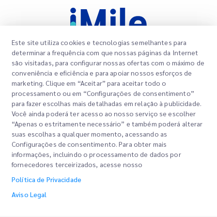
Este site utiliza cookies e tecnologias semelhantes para
determinar a frequência com que nossas páginas da Internet
são visitadas, para configurar nossas ofertas com o máximo de
conveniência e eficiência e para apoiar nossos esforços de
Links Rápidos
marketing. Clique em “Aceitar” para aceitar todo o
Corporativo
processamento ou em “Configurações de consentimento”
Localizações dos Escritórios
para fazer escolhas mais detalhadas em relação à publicidade.
Nossos Serviços
Você ainda poderá ter acesso ao nosso serviço se escolher
Solicitar um Orçamento
Sobre Nós
“Apenas o estritamente necessário” e também poderá alterar
suas escolhas a qualquer momento, acessando as
Login do Cliente
Carreiras
Express customs clearance
Configurações de consentimento. Para obter mais
informações, incluindo o processamento de dados por
Cadastre-se
BLOG
fornecedores terceirizados, acesse nosso
Rastreie seu Pedido
ESG
Política de Privacidade
Aviso Legal
Parceiro de Serviço de Canal (CSP)
Aviso Legal
Termos de Uso