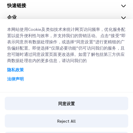
快速链接
企业
办公地点
我们的服务
本网站使用Cookie及类似技术来统计网页访问频率，优化服务配
获取报价
关于我们
置以提升便利性与效率，并支持我们的营销活动。 点击“接受”即
表示同意所有数据处理操作，或选择“同意设置”进行更精细的广
客户登录
职业
快速清关
告偏好配置。即使选择“仅限必要功能”仍可访问我们的服务，且
您可随时通过同意设置页面更改选择。如需了解包括第三方供应
注册
博客
商数据处理在内的更多信息，请访问我们的
查询订单
ESG
隐私政策
法律声明
CSP
法律声明
使用条款
隐私政策
同意设置
同意设置
Cookie策略
Reject All
Copyright @
2026
iMile Delivery Services LLC. All rights reserved.