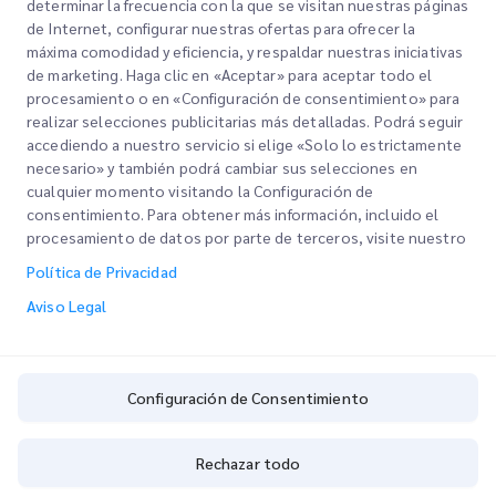
determinar la frecuencia con la que se visitan nuestras páginas
de Internet, configurar nuestras ofertas para ofrecer la
máxima comodidad y eficiencia, y respaldar nuestras iniciativas
de marketing. Haga clic en «Aceptar» para aceptar todo el
procesamiento o en «Configuración de consentimiento» para
realizar selecciones publicitarias más detalladas. Podrá seguir
accediendo a nuestro servicio si elige «Solo lo estrictamente
Links Rápidos
necesario» y también podrá cambiar sus selecciones en
cualquier momento visitando la Configuración de
Corporativo
consentimiento. Para obtener más información, incluido el
Oficinas
procesamiento de datos por parte de terceros, visite nuestro
Nuestros Servicios
Solicitar una cotización
Sobre nosotros
Política de Privacidad
Login de Cliente
Empleo
Despacho aduanero expreso
Aviso Legal
Regístrate
BLOG
Rastrea tu pedido
ESG
Configuración de Consentimiento
Política de Privacidad
CSP
Configuración de Consentimiento
Rechazar todo