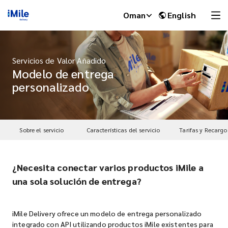
Oman
English
Servicios de Valor Añadido
Modelo de entrega
personalizado
Sobre el servicio
Características del servicio
Tarifas y Recargo
¿Necesita conectar varios productos iMile a
iMile Chat
una sola solución de entrega?
iMile Delivery ofrece un modelo de entrega personalizado
integrado con API utilizando productos iMile existentes para