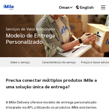
Oman
English
Serviços de Valor Adicionado
Modelo de Entrega
Personalizado
Sobre o serviço
Características do serviço
Preços e taxas adici
Precisa conectar múltiplos produtos iMile a
iMile Chat
uma solução única de entrega?
A iMile Delivery oferece modelo de entrega personalizado
integrado via API, utilizando os produtos iMile existentes