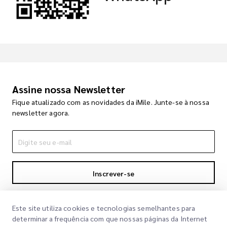
Assine nossa Newsletter
Fique atualizado com as novidades da iMile. Junte-se à nossa
newsletter agora.
Inscrever-se
Ao se inscrever, você concorda com nossa Política de
Privacidade
Política de Privacidade
Este site utiliza cookies e tecnologias semelhantes para
determinar a frequência com que nossas páginas da Internet