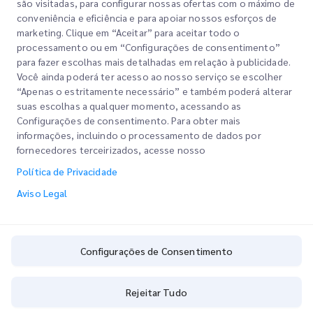
são visitadas, para configurar nossas ofertas com o máximo de
conveniência e eficiência e para apoiar nossos esforços de
marketing. Clique em “Aceitar” para aceitar todo o
processamento ou em “Configurações de consentimento”
para fazer escolhas mais detalhadas em relação à publicidade.
Você ainda poderá ter acesso ao nosso serviço se escolher
“Apenas o estritamente necessário” e também poderá alterar
Links Rápidos
suas escolhas a qualquer momento, acessando as
Configurações de consentimento. Para obter mais
Corporativo
informações, incluindo o processamento de dados por
Localizações dos Escritórios
fornecedores terceirizados, acesse nosso
Nossos Serviços
Solicitar um Orçamento
Sobre Nós
Política de Privacidade
Login do Cliente
Carreiras
Express customs clearance
Aviso Legal
Cadastre-se
BLOG
Rastreie seu Pedido
ESG
Configurações de Consentimento
Política de Privacidade
Parceiro de Serviço de Canal (CSP)
Configurações de Consentimento
Rejeitar Tudo