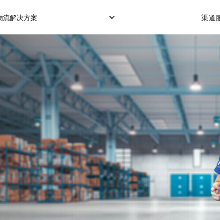
物流解决方案
渠道服
仓储服务
冷藏箱运输
COD服务（货到付款
订单履行交付
POS服务（POS机刷
OTP服务（短信验证
转运打包
市场配送模式
定制化配送模式