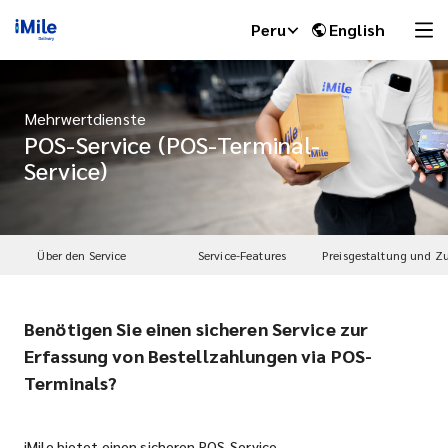
Peru
English
Mehrwertdienste
POS-Service (POS-Terminal-
Service)
Über den Service
Service-Features
Benötigen Sie einen sicheren Service zur
iMile Chat
Erfassung von Bestellzahlungen via POS-
Terminals?
iMile bietet einen sicheren POS-Service.