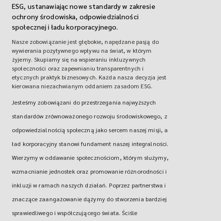
ESG, ustanawiając nowe standardy w zakresie
ochrony środowiska, odpowiedzialności
społecznej i ładu korporacyjnego.
Nasze zobowiązanie jest głębokie, napędzane pasją do
wywierania pozytywnego wpływu na świat, w którym
żyjemy. Skupiamy się na wspieraniu inkluzywnych
społeczności oraz zapewnianiu transparentnych i
etycznych praktyk biznesowych. Każda nasza decyzja jest
kierowana niezachwianym oddaniem zasadom ESG.
Jesteśmy zobowiązani do przestrzegania najwyższych
standardów zrównoważonego rozwoju środowiskowego, z
odpowiedzialnością społeczną jako sercem naszej misji, a
ład korporacyjny stanowi fundament naszej integralności.
Wierzymy w oddawanie społecznościom, którym służymy,
wzmacnianie jednostek oraz promowanie różnorodności i
inkluzji w ramach naszych działań. Poprzez partnerstwa i
znaczące zaangażowanie dążymy do stworzenia bardziej
sprawiedliwego i współczującego świata. Ściśle