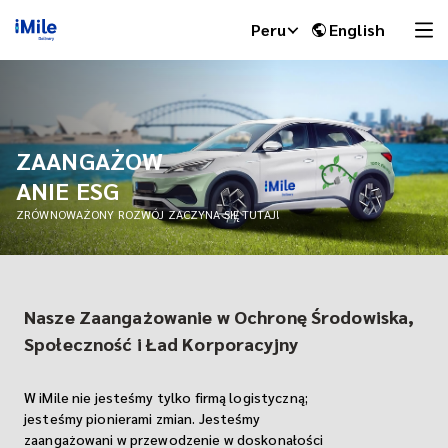
Peru
English
ZAANGAŻOW
ANIE ESG
ZRÓWNOWAŻONY ROZWÓJ ZACZYNA SIĘ TUTAJ!
Nasze Zaangażowanie w Ochronę Środowiska,
iMile Chat
Społeczność i Ład Korporacyjny
W iMile nie jesteśmy tylko firmą logistyczną;
jesteśmy pionierami zmian. Jesteśmy
zaangażowani w przewodzenie w doskonałości