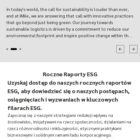
In today's world, the call for sustainability is louder than ever,
and at iMile, we are answering that call with innovative practices
that go beyond just being green. Our journey towards
sustainable logistics is driven by a commitment to reduce our
environmental footprint and inspire positive change within the
industry. A cornerstone of this mission is our transition to
sustainable packaging, but our efforts don't stop there. Let's
take you through our story of how we are redefining logistics
for a greener future.
Roczne Raporty ESG
Uzyskaj dostęp do naszych rocznych raportów
ESG, aby dowiedzieć się o naszych postępach,
osiągnięciach i wyzwaniach w kluczowych
filarach ESG.
Zapoznaj się z naszymi strategiami redukcji wpływu na
środowisko, inicjatywami na rzecz społeczności, działaniami na
rzecz różnorodności i inkluzyjności, etycznymi praktykami
biznesowymi i solidnymi ramami ładu korporacyjnego.