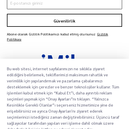
Güvenilirlik
Abone olarak Gizlilik Politikamızı kabul etmiş olursunuz
Gizlilik
Politikası
Bu web sitesi, internet sayfalarımızın ne sıklıkla ziyaret
edildiğini belirlemek, tekliflerimizi maksimum rahatlık ve
verimlilik için yapılandırmak ve pazarlama çabalarımızı
desteklemek için çerezler ve benzer teknolojiler kullanır. Tüm
işlemleri kabul etmek için “Kabul Et”i, daha ayrıntılı reklam
Müşterilerimizin paketlerinin varış noktalarına
seçimleri yapmak için “Onay Ayarları”nı tıklayın. “Yalnızca
zamanında ve güvenli bir şekilde ulaşmasını
Kesinlikle Gerekli Olanlar”ı seçerseniz hizmetimize yine de
sağlamak, onlara güven ve gönül rahatlığı
erişebilirsiniz ve ayrıca Onay Ayarları'nı ziyaret ederek
sağlamak için güvenilir hizmetler sunmaya
seçimlerinizi istediğiniz zaman değiştirebilirsiniz. Üçüncü taraf
kendimizi adadık.
sağlayıcılar tarafından yapılan veri işleme dahil olmak üzere