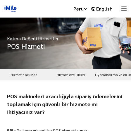
Peru
English
Katma Değerli Hizmetler
POS Hizmeti
Hizmet hakkında
Hizmet özellikleri
Fiyatlandırma ve ek üc
POS makineleri aracılığıyla sipariş ödemelerini
iMile Chat
toplamak için güvenli bir hizmete mi
ihtiyacınız var?
iMile Delivery güvenli bir POS hizmeti sunar.