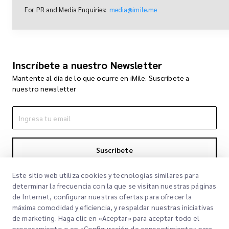
For PR and Media Enquiries:
media@imile.me
Inscríbete a nuestro Newsletter
Mantente al día de lo que ocurre en iMile. Suscríbete a
nuestro newsletter
Suscríbete
Al suscribirte aceptas nuestra Política de Privacidad
Política de
Este sitio web utiliza cookies y tecnologías similares para
Privacidad
determinar la frecuencia con la que se visitan nuestras páginas
de Internet, configurar nuestras ofertas para ofrecer la
máxima comodidad y eficiencia, y respaldar nuestras iniciativas
de marketing. Haga clic en «Aceptar» para aceptar todo el
procesamiento o en «Configuración de consentimiento» para