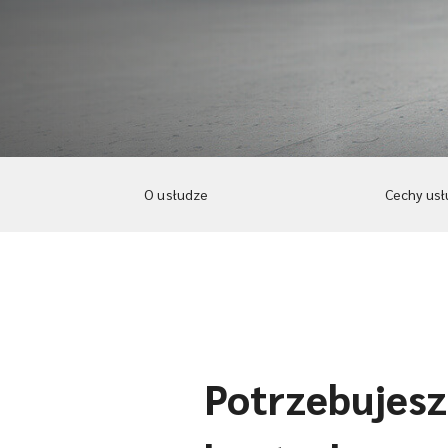
O usłudze
Cechy usł
Potrzebujesz