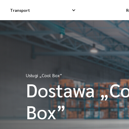
Transport
R
Krajowa Dostawa Ekspresowa
Międzynarodowa 
Krajowa Dostawa Dropshippingowa
Międzynarodowa
Usługi „Cool Box”
Krajowa Dostawa Towarowa
Międzynarodowa 
Dostawa „Co
Box”