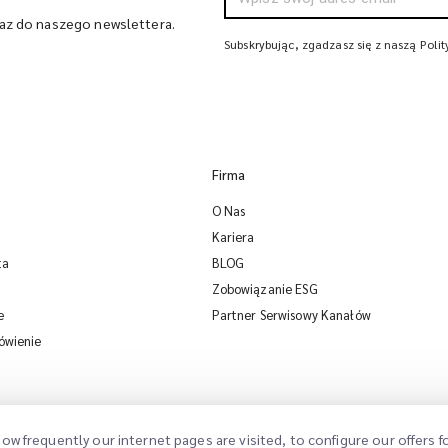
raz do naszego newslettera.
Subskrybując, zgadzasz się z naszą Poli
Firma
O Nas
Kariera
ta
BLOG
Zobowiązanie ESG
e
Partner Serwisowy Kanałów
ówienie
ow frequently our internet pages are visited, to configure our offers