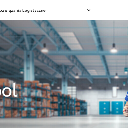
ozwiązania Logistyczne
Dostawa Dropshippingowa
Odbiór Zwrotny
 Dostawa Towarowa
Zarządzanie Zwrotami
Konsolidacja Wysyłek
ol