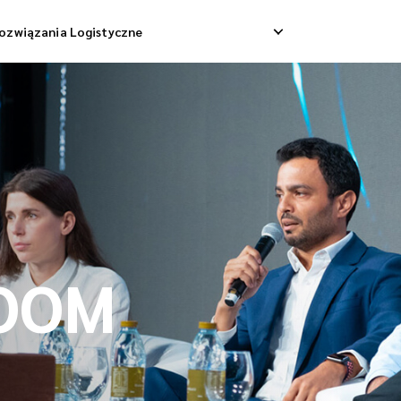
ozwiązania Logistyczne
Dostawa Dropshippingowa
Odbiór Zwrotny
 Dostawa Towarowa
Zarządzanie Zwrotami
Konsolidacja Wysyłek
OOM