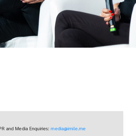
PR and Media Enquiries:
media@imile.me