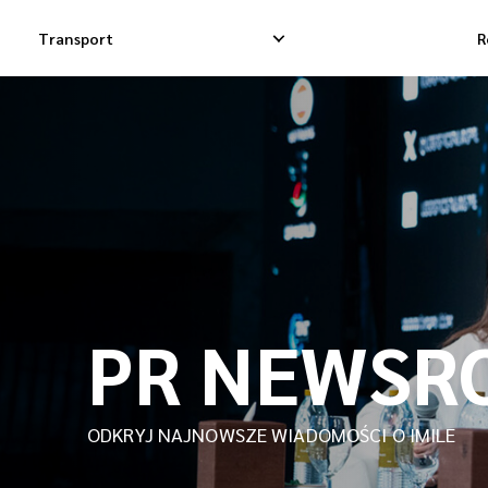
Transport
R
Krajowa Dostawa Ekspresowa
Międzynarodowa 
Krajowa Dostawa Dropshippingowa
Międzynarodowa
Krajowa Dostawa Towarowa
Międzynarodowa 
PR NEWSR
ODKRYJ NAJNOWSZE WIADOMOŚCI O IMILE