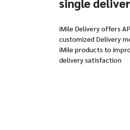
single delive
iMile Delivery offers A
customized Delivery mo
iMile products to imp
delivery satisfaction