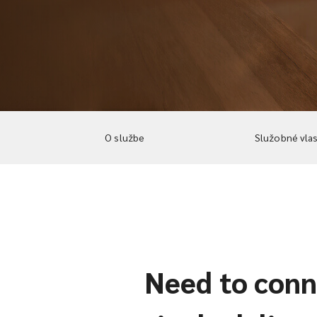
O službe
Služobné vla
Need to conne