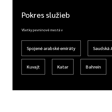
Pokres služieb
Všetky pevninové mestá v
Spojené arabské emiráty
Saudská 
Kuvajt
Katar
Bahreín