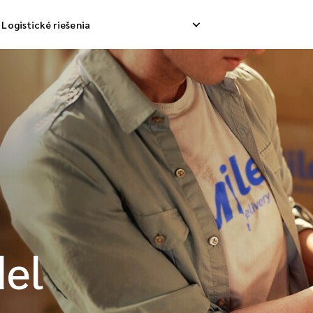
Logistické riešenia
ávka odpadov
Obrátené zdvihnutie
Služb
ávka nákladu
Riadenie návratu
Dodáv
solidačná loď
del