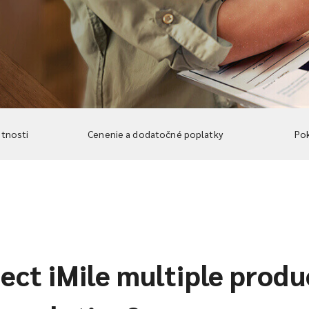
stnosti
Cenenie a dodatočné poplatky
Pok
ct iMile multiple produc