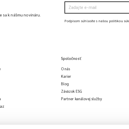
te sa k nášmu novináru.
Podpisom súhlasíte s našou politikou sú
Spoločnosť
e
O nás
Karier
Blog
Záväzok ESG
a
Partner kanálovej služby
kaz