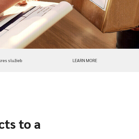
res služieb
LEARN MORE
ts to a