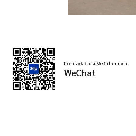
Prehľadať ďalšie informácie
WeChat