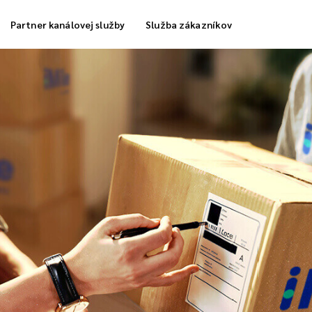
Partner kanálovej služby
Služba zákazníkov
a skladovania
Dodávka chladných kolónok
ka plnenia objednávky