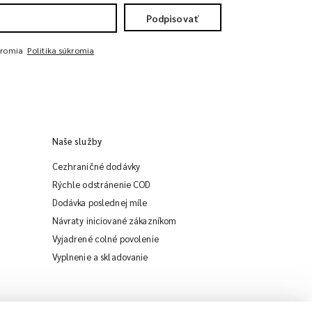
Podpisovať
kromia
Politika súkromia
Naše služby
Cezhraničné dodávky
Rýchle odstránenie COD
Dodávka poslednej míle
Návraty iniciované zákazníkom
Vyjadrené colné povolenie
iMile Chat
Vyplnenie a skladovanie