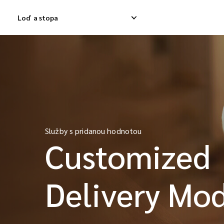
Loď a stopa
Domáca expresná dodávka
Medzinárodná dod
Dodávka domáceho odpadu
Medzinárodná dod
Služby s pridanou hodnotou
Dodávka domáceho tovaru
Medzinárodná kon
Customized
Delivery Mo