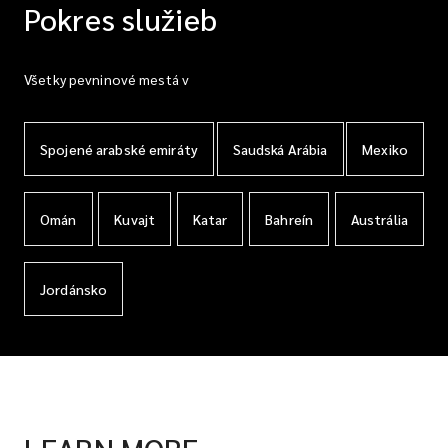
Pokres služieb
Všetky pevninové mestá v
Spojené arabské emiráty
Saudská Arábia
Mexiko
Omán
Kuvajt
Katar
Bahreín
Austrália
Jordánsko