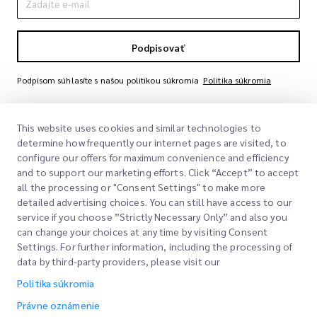
Podpisovať
Podpisom súhlasíte s našou politikou súkromia
Politika súkromia
This website uses cookies and similar technologies to
determine how frequently our internet pages are visited, to
configure our offers for maximum convenience and efficiency
and to support our marketing efforts. Click “Accept” to accept
all the processing or "Consent Settings" to make more
detailed advertising choices. You can still have access to our
Rýchle odkazy
service if you choose ”Strictly Necessary Only” and also you
can change your choices at any time by visiting Consent
Spoločnosť
Settings. For further information, including the processing of
Miesto kancelárie
data by third-party providers, please visit our
Naše služby
Žiadať citáciu
O nás
Politika súkromia
Vstup zákazníka
Karier
Vyjadrené colné povolenie
Právne oznámenie