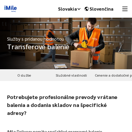
Slovakia
Slovenčina
Služby s pridanou hodnotou
Transferové balenie
O službe
Služobné vlastnosti
Potrebujete profesionálne prevody vrátane
iMile Chat
balenia a dodania skladov na špecifické
adresy?
iMile Delivery ponúka spoľahlivé prepravné balenie.