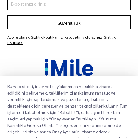
Güvenilirlik
Abone olarak Gizlilik Politikamızı kabul etmiş olursunuz
Gizlilik
Politikası
Bu web sitesi, internet sayfalarımızın ne sıklıkla ziyaret
edildiğini belirlemek, tekliflerimizi maksimum rahatlık ve
verimlilik için yapılandırmak ve pazarlama çabalarımızı
Müşterilerimizin paketlerinin varış noktalarına
desteklemek için çerezler ve benzer teknolojiler kullanır. Tüm
zamanında ve güvenli bir şekilde ulaşmasını
işlemleri kabul etmek için “Kabul Et”i, daha ayrıntılı reklam
sağlamak, onlara güven ve gönül rahatlığı
seçimleri yapmak için “Onay Ayarları”nı tıklayın. “Yalnızca
sağlamak için güvenilir hizmetler sunmaya
Kesinlikle Gerekli Olanlar”ı seçerseniz hizmetimize yine de
kendimizi adadık.
erişebilirsiniz ve ayrıca Onay Ayarları'nı ziyaret ederek