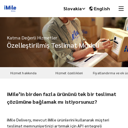
Slovakia
English
Katma Değerli Hizmetler
Özelleştirilmiş Teslimat Modeli
Hizmet hakkında
Hizmet özellikleri
Fiyatlandırma ve ek üc
iMile’in birden fazla ürününü tek bir teslimat
iMile Chat
çözümüne bağlamak mı istiyorsunuz?
iMile Delivery, mevcut iMile ürünlerini kullanarak müşteri
teslimat memnuniyetinizi artırmak için API entegreli