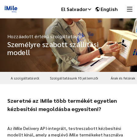
El Salvador
English
Hozzáadott értékű szolgáltatások
Személyre szabott szállítási
modell
A szolgáltatásról
Szolgáltatásunk fő jellemzői
Árak és felárak
Szeretné az iMile több termékét egyetlen
iMile Chat
kézbesítési megoldásba egyesíteni?
Az iMile Delivery API-integrált, testreszabott kézbesítési
modellt kínál, amely a meglévő iMile termékeket használva