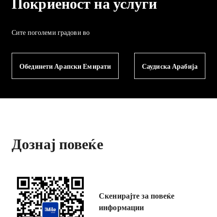
Покриеност на услуги
Сите поголеми градови во
Обединети Арапски Емирати
Саудиска Арабија
Дознај повеќе
Скенирајте за повеќе
информации