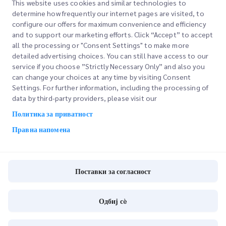
This website uses cookies and similar technologies to
determine how frequently our internet pages are visited, to
configure our offers for maximum convenience and efficiency
and to support our marketing efforts. Click “Accept” to accept
all the processing or "Consent Settings" to make more
detailed advertising choices. You can still have access to our
service if you choose ”Strictly Necessary Only” and also you
can change your choices at any time by visiting Consent
Брзи линкови
Settings. For further information, including the processing of
data by third-party providers, please visit our
Корпоративно
Локации на канцеларии
Политика за приватност
Наши услуги
Побарајте понуда
За нас
Правна напомена
Најава на клиент
Кариери
Експресно царинење
Регистрација
Блог
Поставки за согласност
Следете ја вашата нарачка
ESG
Поставки за согласност
Одбиј сè
Channel Service Partner
Copyright @
2026
iMile Delivery Services LLC. All rights reserved.