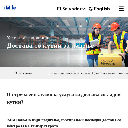
El Salvador
English
Услуга за ладилници
Достава со кутии за ладење
За услугата
Карактеристики на услугата
Ви треба ексклузивна услуга за достава со ладни
iMile Chat
кутии?
iMile Delivery нуди подигање, сортирање и последна достава со
контрола на температурата.