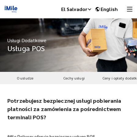
El Salvador
English
Usługi Dodatkowe
Usługa POS
O usłudze
Cechy usługi
Ceny i opłaty dodat
Potrzebujesz bezpiecznej usługi pobierania
iMile Chat
płatności za zamówienia za pośrednictwem
terminali POS?
iMile Delivery oferuje bezpieczną usługę POS.