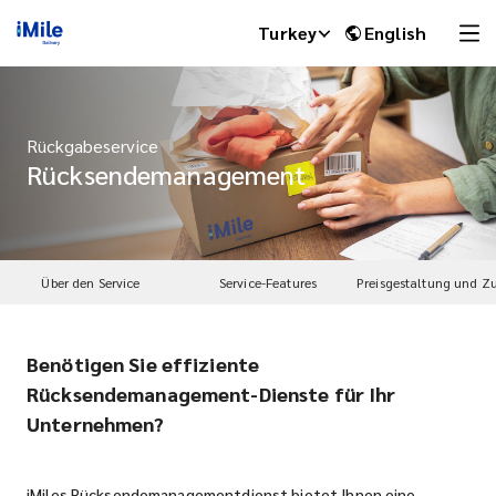
Turkey
English
Rückgabeservice
Rücksendemanagement
Über den Service
Service-Features
Benötigen Sie effiziente
iMile Chat
Rücksendemanagement-Dienste für Ihr
Unternehmen?
iMiles Rücksendemanagementdienst bietet Ihnen eine