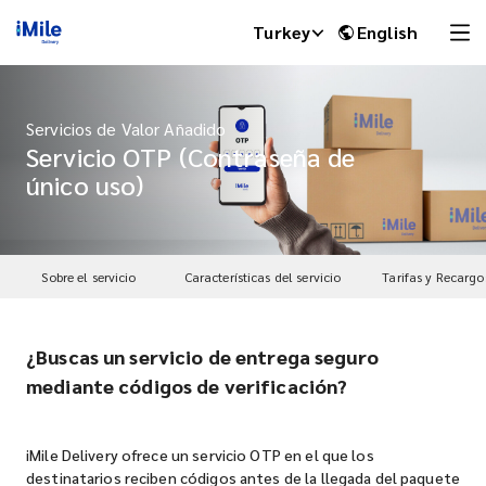
Turkey
English
Servicios de Valor Añadido
Servicio OTP (Contraseña de
único uso)
Sobre el servicio
Características del servicio
Tarifas y Recargo
¿Buscas un servicio de entrega seguro
iMile Chat
mediante códigos de verificación?
iMile Delivery ofrece un servicio OTP en el que los
destinatarios reciben códigos antes de la llegada del paquete