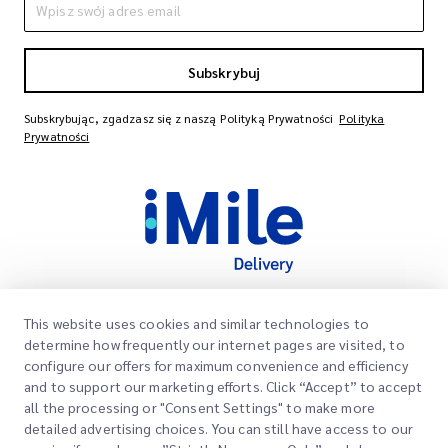
Subskrybuj
Subskrybując, zgadzasz się z naszą Polityką Prywatności
Polityka
Prywatności
This website uses cookies and similar technologies to
Szybkie Linki
determine how frequently our internet pages are visited, to
Firma
configure our offers for maximum convenience and efficiency
Lokalizacje Biur
and to support our marketing efforts. Click “Accept” to accept
Nasze Usługi
all the processing or "Consent Settings" to make more
Poproś o Wycenę
O Nas
detailed advertising choices. You can still have access to our