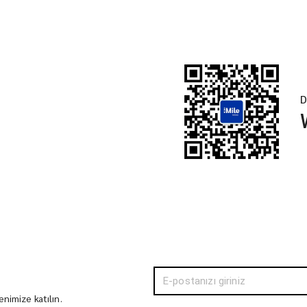
D
nimize katılın.