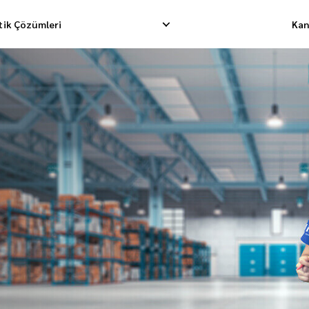
stik Çözümleri
Kan
limatı
Tersine Toplama
Depolama Hizmet
matı
İade Yönetimi
Fullfillment Sipar
on Taşımacılığı