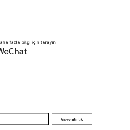
aha fazla bilgi için tarayın
WeChat
Güvenilirlik