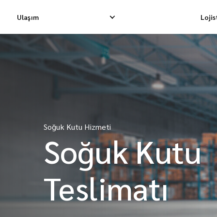
Ulaşım
Loji
Yurtiçi Ekspres Teslimat
Uluslararası Dropship Tes
Yurtiçi Dropship Teslimatı
Uluslararası Kargo Tesli
Soğuk Kutu Hizmeti
Yurtiçi Kargo Teslimatı
Uluslararası Konsolidasy
Soğuk Kutu
Teslimatı