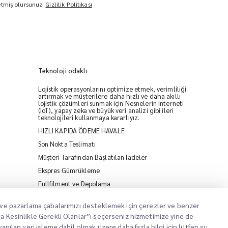
 etmiş olursunuz
Gizlilik Politikası
Teknoloji odaklı
Lojistik operasyonlarını optimize etmek, verimliliği
artırmak ve müşterilere daha hızlı ve daha akıllı
lojistik çözümleri sunmak için Nesnelerin İnterneti
(IoT), yapay zeka ve büyük veri analizi gibi ileri
teknolojileri kullanmaya kararlıyız.
HIZLI KAPIDA ÖDEME HAVALE
iMile Chat
Son Nokta Teslimatı
Müşteri Tarafından Başlatılan İadeler
Ekspres Gümrükleme
Fullfilment ve Depolama
mak ve pazarlama çabalarımızı desteklemek için çerezler ve benzer
ızca Kesinlikle Gerekli Olanlar”ı seçerseniz hizmetimize yine de
 yapılan veri işleme dahil olmak üzere daha fazla bilgi için lütfen şu