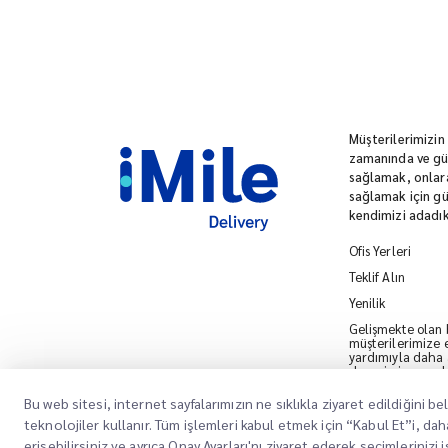
Müşterilerimizin
zamanında ve güv
sağlamak, onlara
sağlamak için gü
kendimizi adadık
Ofis Yerleri
Teklif Alın
Yenilik
Gelişmekte olan bi
müşterilerimize e
yardımıyla daha ak
deneyimi sunmak i
ediyoruz.
Bu web sitesi, internet sayfalarımızın ne sıklıkla ziyaret edildiğini 
Sürdürülebilirlik
teknolojiler kullanır. Tüm işlemleri kabul etmek için “Kabul Et”i, dah
Sürdürülebilir bir
erişebilirsiniz ve ayrıca Onay Ayarları'nı ziyaret ederek seçimlerinizi