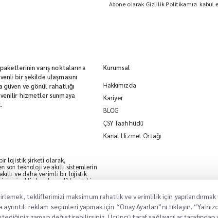
Abone olarak Gizlilik Politikamızı kabul
 paketlerinin varış noktalarına
Kurumsal
enli bir şekilde ulaşmasını
Hakkımızda
 güven ve gönül rahatlığı
venilir hizmetler sunmaya
Kariyer
.
BLOG
ÇSY Taahhüdü
Kanal Hizmet Ortağı
r lojistik şirketi olarak,
n son teknoloji ve akıllı sistemlerin
ıllı ve daha verimli bir lojistik
çin sürekli olarak yenilikleri takip
belirlemek, tekliflerimizi maksimum rahatlık ve verimlilik için yapılandır
a ayrıntılı reklam seçimleri yapmak için “Onay Ayarları”nı tıklayın. “Yaln
 lojistik işi kurmaya, çevre dostu
 istediğiniz zaman değiştirebilirsiniz. Üçüncü taraf sağlayıcılar tarafından