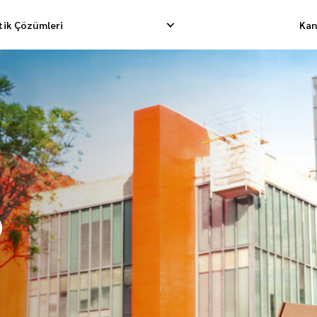
stik Çözümleri
Kan
limatı
Tersine Toplama
Depolama Hizmet
matı
İade Yönetimi
Fullfillment Sipar
on Taşımacılığı
o