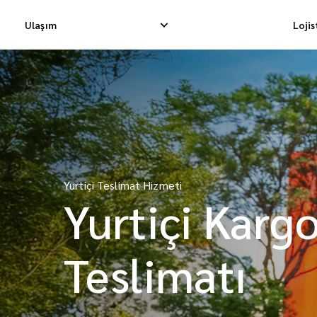
Ulaşım
Loji
Yurtiçi Ekspres Teslimat
Uluslararası Dropship Tes
Yurtiçi Dropship Teslimatı
Uluslararası Kargo Tesli
Yurtiçi Teslimat Hizmeti
Yurtiçi Kargo Teslimatı
Uluslararası Konsolidasy
Yurtiçi Karg
Teslimatı