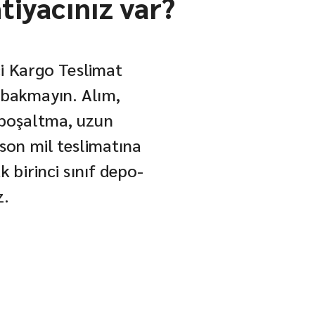
htiyacınız var?
içi Kargo Teslimat
 bakmayın. Alım,
 boşaltma, uzun
son mil teslimatına
k birinci sınıf depo-
z.