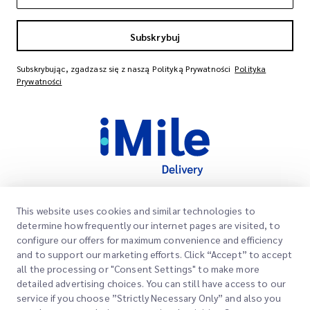
Subskrybuj
Subskrybując, zgadzasz się z naszą Polityką Prywatności
Polityka
Prywatności
This website uses cookies and similar technologies to
Szybkie Linki
determine how frequently our internet pages are visited, to
Firma
configure our offers for maximum convenience and efficiency
Lokalizacje Biur
and to support our marketing efforts. Click “Accept” to accept
Nasze Usługi
all the processing or "Consent Settings" to make more
Poproś o Wycenę
O Nas
detailed advertising choices. You can still have access to our
service if you choose ”Strictly Necessary Only” and also you
Logowanie Klienta
Kariera
Express customs clearance