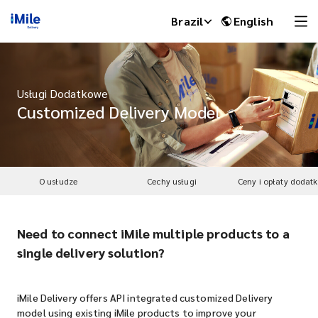
Brazil
English
Usługi Dodatkowe
Customized Delivery Model
O usłudze
Cechy usługi
Ceny i opłaty dodat
Need to connect iMile multiple products to a
iMile Chat
single delivery solution?
iMile Delivery offers API integrated customized Delivery
model using existing iMile products to improve your