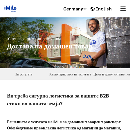
Germany
English
Услуга за домашна достава
Достава на домашен товар
За услугата
Карактеристики на услугата
Ви треба сигурна логистика за вашите B2B
iMile Chat
стоки во вашата земја?
Решението е услугата на iMile за домашен товарен транспорт.
Обезбедуваме првокласна логистика од магацин до магацин,