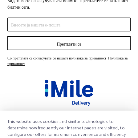
Бидете во тек со случувањата во iMile. Претплатете се на нашиот
билтен сега.
Претплати се
Со претплата се согласувате со нашата политика за приватност
Политика за
приватност
This website uses cookies and similar technologies to
Брзи линкови
determine how frequently our internet pages are visited, to
Корпоративно
configure our offers for maximum convenience and efficiency
Локации на канцеларии