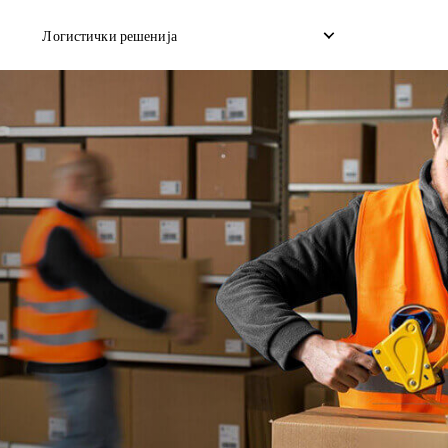
Логистички решенија
со дропшип
Обратно подигнување
Услуга за скла
на товар
Управување со враќање
Достава со ис
ран брод