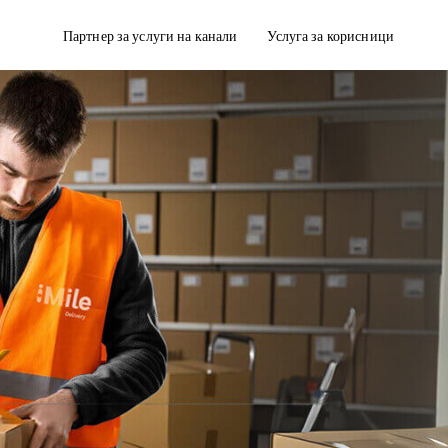
Партнер за услуги на канали
Услуга за корисници
дирање
Достава со кутии за ладење
полнување на нарачката