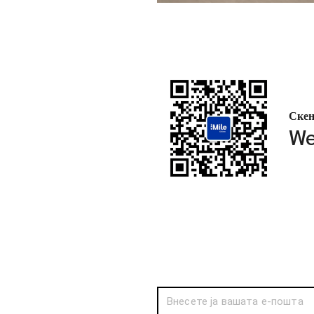
Скен
We