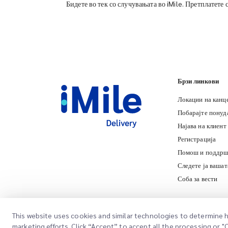
Бидете во тек со случувањата во iMile. Претплатете 
Брзи линкови
Локации на канц
Побарајте понуд
Најава на клиент
Регистрација
Помош и поддрш
Следете ја вашат
Соба за вести
This website uses cookies and similar technologies to determine h
marketing efforts. Click “Accept” to accept all the processing or 