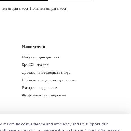
итика за приватност
Политика за приватност
Наши услуги
Меѓународни достава
Брз COD пренос
Достава на последната милја
Враќања иницирани од клиентот
Експресно царинење
iMile Chat
Фулфилмент и складирање
 for maximum convenience and efficiency and to support our
till have access to our service if you choose ”Strictly Necessary