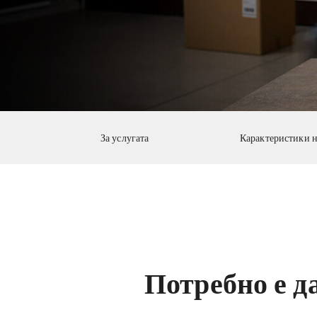
За услугата
Карактеристики н
Потребно е д