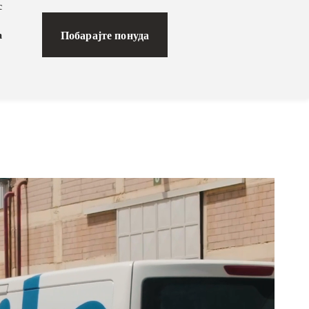
с
Побарајте понуда
а