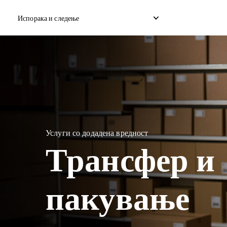
Испорака и следење
Домашна експресна достава
Меѓународна испорака 
Достава на домашен дропшип
Меѓународна испорака 
Услуги со додадена вредност
Достава на домашен товар
Меѓународен консолиди
Трансфер и
пакување