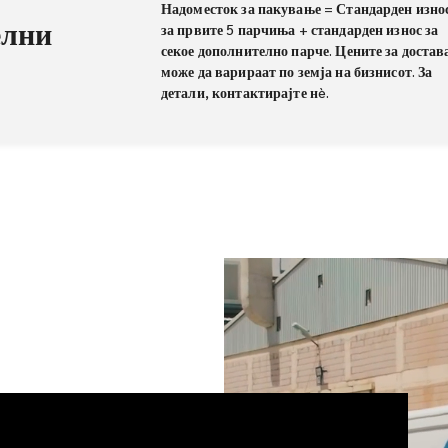
Надоместок за пакување = Стандарден изно
елни
за првите 5 парчиња + стандарден износ за
секое дополнително парче. Цените за достав
може да варираат по земја на бизнисот. За
детали, контактирајте нè.