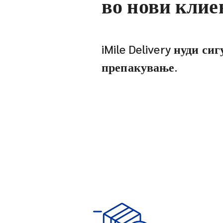
во нови клие
iMile Delivery нуди си
препакување.