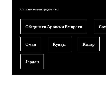
Сите поголеми градови во
Обединети Арапски Емирати
Сау
Оман
Кувајт
Катар
Јордан