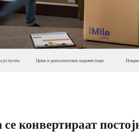
а услугата
Цени и дополнителни надоместоци
Покрие
а се конвертираат посто