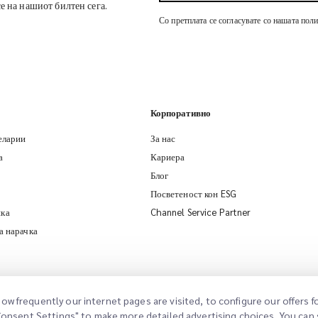
се на нашиот билтен сега.
Со претплата се согласувате со нашата пол
Корпоративно
еларии
За нас
а
Кариера
Блог
Посветеност кон ESG
ка
Channel Service Partner
а нарачка
ow frequently our internet pages are visited, to configure our offers
"Consent Settings" to make more detailed advertising choices. You can s