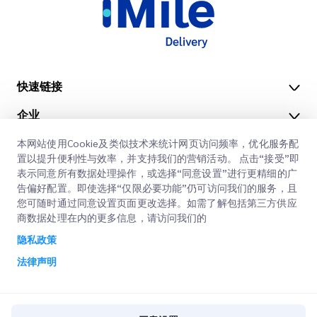
快速链接
企业
办公地点
我们的服务
本网站使用Cookie及类似技术来统计网页访问频率，优化服务配
获取报价
关于我们
置以提升便利性与效率，并支持我们的营销活动。 点击“接受”即
表示同意所有数据处理操作，或选择“同意设置”进行更精细的广
客户登录
职业
快速清关
告偏好配置。即使选择“仅限必要功能”仍可访问我们的服务，且
您可随时通过同意设置页面更改选择。如需了解包括第三方供应
注册
博客
商数据处理在内的更多信息，请访问我们的
查询订单
ESG
隐私政策
法律声明
CSP
法律声明
使用条款
隐私政策