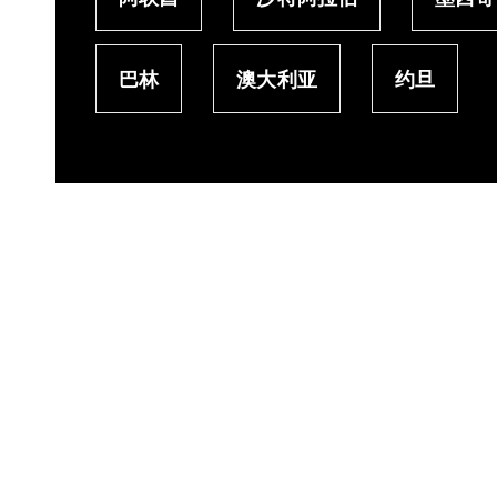
巴林
澳大利亚
约旦