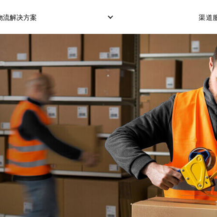
物流解决方案
渠道服
仓储服务
冷藏箱运输
COD服务（货到付款
订单履行交付
POS服务（POS机刷
OTP服务（短信验证
转运打包
市场配送模式
定制化配送模式