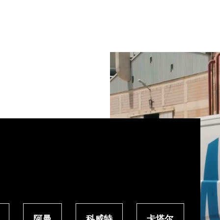
阿曼
科威特
卡塔尔