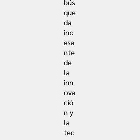
bús
que
da
inc
esa
nte
de
la
inn
ova
ció
n y
la
tec