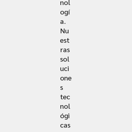
nol
ogí
a.
Nu
est
ras
sol
uci
one
s
tec
nol
ógi
cas