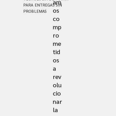
am
PARA ENTREGAS SIN
os
PROBLEMAS
co
mp
ro
me
tid
os
a
rev
olu
cio
nar
la