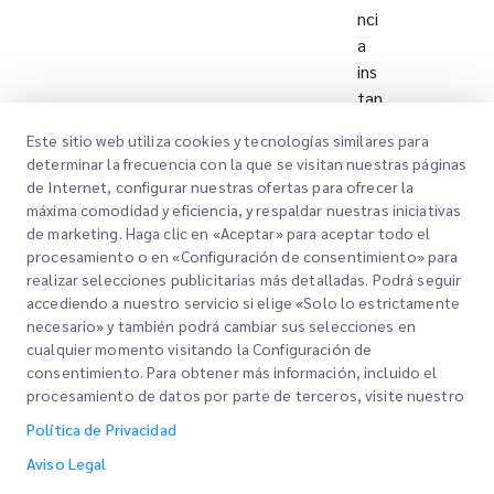
nci
a
ins
tan
tán
Este sitio web utiliza cookies y tecnologías similares para
ea
determinar la frecuencia con la que se visitan nuestras páginas
a
de Internet, configurar nuestras ofertas para ofrecer la
tra
máxima comodidad y eficiencia, y respaldar nuestras iniciativas
vé
de marketing. Haga clic en «Aceptar» para aceptar todo el
s
procesamiento o en «Configuración de consentimiento» para
realizar selecciones publicitarias más detalladas. Podrá seguir
de
accediendo a nuestro servicio si elige «Solo lo estrictamente
nu
necesario» y también podrá cambiar sus selecciones en
est
cualquier momento visitando la Configuración de
ros
consentimiento. Para obtener más información, incluido el
ser
procesamiento de datos por parte de terceros, visite nuestro
vici
Política de Privacidad
os
Aviso Legal
de