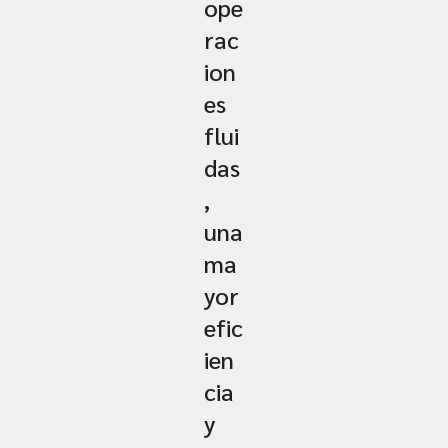
ope
rac
ion
es
flui
das
,
una
ma
yor
efic
ien
cia
y