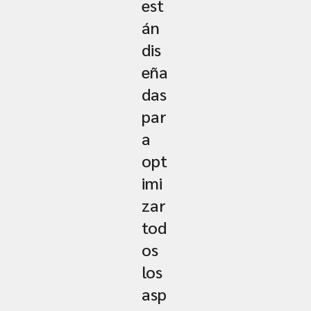
est
án
dis
eña
das
par
a
opt
imi
zar
tod
os
los
asp