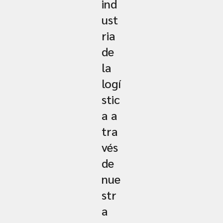
ind
ust
ria
de
la
logí
stic
a a
tra
vés
de
nue
str
a