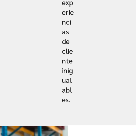
exp
erie
nci
as
de
clie
nte
inig
ual
abl
es.