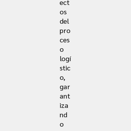
ect
os
del
pro
ces
o
logí
stic
o,
gar
ant
iza
nd
o