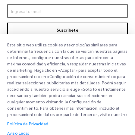
Suscríbete
Al suscribirte aceptas nuestra Política de Privacidad
Política de
Este sitio web utiliza cookies y tecnologías similares para
Privacidad
determinar la frecuencia con la que se visitan nuestras páginas
de Internet, configurar nuestras ofertas para ofrecer la
máxima comodidad y eficiencia, y respaldar nuestras iniciativas
de marketing. Haga clic en «Aceptar» para aceptar todo el
procesamiento o en «Configuración de consentimiento» para
realizar selecciones publicitarias más detalladas. Podrá seguir
accediendo a nuestro servicio si elige «Solo lo estrictamente
necesario» y también podrá cambiar sus selecciones en
cualquier momento visitando la Configuración de
Links Rápidos
consentimiento. Para obtener más información, incluido el
procesamiento de datos por parte de terceros, visite nuestro
Corporativo
Oficinas
Política de Privacidad
Nuestros Servicios
Solicitar una cotización
Sobre nosotros
Aviso Legal