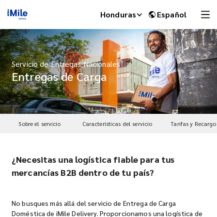
Honduras
Español
Servicio de Entregas Nacionales
Entregas de Carga
Sobre el servicio
Características del servicio
Tarifas y Recargo
¿Necesitas una logística fiable para tus
iMile Chat
mercancías B2B dentro de tu país?
No busques más allá del servicio de Entrega de Carga
Doméstica de iMile Delivery. Proporcionamos una logística de