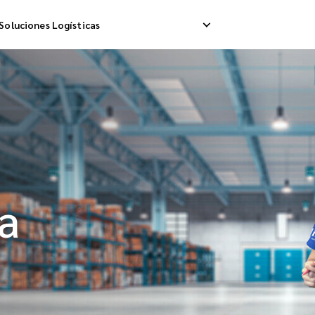
Soluciones Logísticas
ip Internacional
Logística Inversa
A
a Internacional
Gestión de Devoluciones
E
da Internacional
a