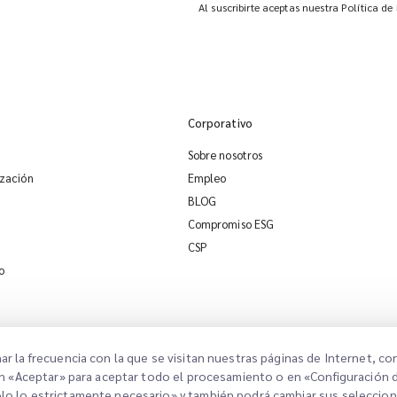
Al suscribirte aceptas nuestra Política de
Corporativo
Sobre nosotros
ización
Empleo
BLOG
Compromiso ESG
CSP
o
nar la frecuencia con la que se visitan nuestras páginas de Internet, c
ic en «Aceptar» para aceptar todo el procesamiento o en «Configuración 
Solo lo estrictamente necesario» y también podrá cambiar sus seleccio