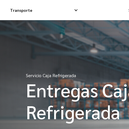
Transporte
Entregas Exprés
Entregas Dropsh
Entregas Dropship
Entrega de Carg
Servicio Caja Refrigerada
Entregas de Carga
Carga Consolida
Entregas Caj
Refrigerada