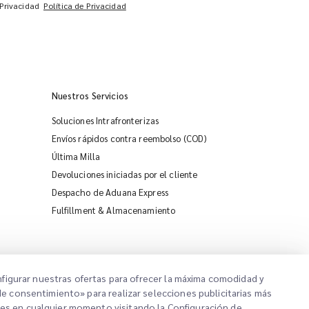
 Privacidad
Política de Privacidad
Nuestros Servicios
Soluciones Intrafronterizas
Envíos rápidos contra reembolso (COD)
Última Milla
Devoluciones iniciadas por el cliente
Despacho de Aduana Express
iMile Chat
Fulfillment & Almacenamiento
onfigurar nuestras ofertas para ofrecer la máxima comodidad y
de consentimiento» para realizar selecciones publicitarias más
nes en cualquier momento visitando la Configuración de