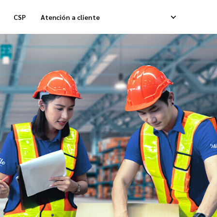
CSP
Atención a cliente
lmacenamiento
Entregas Caja Refrigerada
ntrega Fulfillment de Pedidos