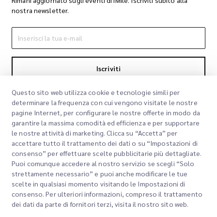
nostra newsletter.
Iscriviti
Iscrivendoti accetti la nostra Informativa sulla privacy
Informativa sulla
Questo sito web utilizza cookie e tecnologie simili per
privacy
determinare la frequenza con cui vengono visitate le nostre
pagine Internet, per configurare le nostre offerte in modo da
garantire la massima comodità ed efficienza e per supportare
le nostre attività di marketing. Clicca su “Accetta” per
accettare tutto il trattamento dei dati o su “Impostazioni di
consenso” per effettuare scelte pubblicitarie più dettagliate.
Puoi comunque accedere al nostro servizio se scegli “Solo
strettamente necessario” e puoi anche modificare le tue
scelte in qualsiasi momento visitando le Impostazioni di
Link rapidi
consenso. Per ulteriori informazioni, compreso il trattamento
dei dati da parte di fornitori terzi, visita il nostro sito web.
Aziendale
Sedi degli uffici