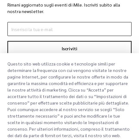
Rimani aggiornato sugli eventi di iMile. Iscriviti subito alla
nostra newsletter.
Iscriviti
Iscrivendoti accetti la nostra Informativa sulla privacy
Informativa sulla
Questo sito web utilizza cookie e tecnologie simili per
privacy
determinare la frequenza con cui vengono visitate le nostre
pagine Internet, per configurare le nostre offerte in modo da
garantire la massima comodità ed efficienza e per supportare
le nostre attività di marketing. Clicca su “Accetta” per
accettare tutto il trattamento dei dati o su “Impostazioni di
consenso” per effettuare scelte pubblicitarie più dettagliate.
Puoi comunque accedere al nostro servizio se scegli “Solo
strettamente necessario” e puoi anche modificare le tue
scelte in qualsiasi momento visitando le Impostazioni di
Link rapidi
consenso. Per ulteriori informazioni, compreso il trattamento
dei dati da parte di fornitori terzi, visita il nostro sito web.