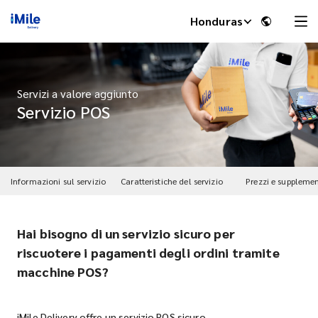
Honduras
Servizi a valore aggiunto
Servizio POS
Informazioni sul servizio
Caratteristiche del servizio
Prezzi e supplemen
Hai bisogno di un servizio sicuro per
iMile Chat
riscuotere i pagamenti degli ordini tramite
macchine POS?
iMile Delivery offre un servizio POS sicuro.