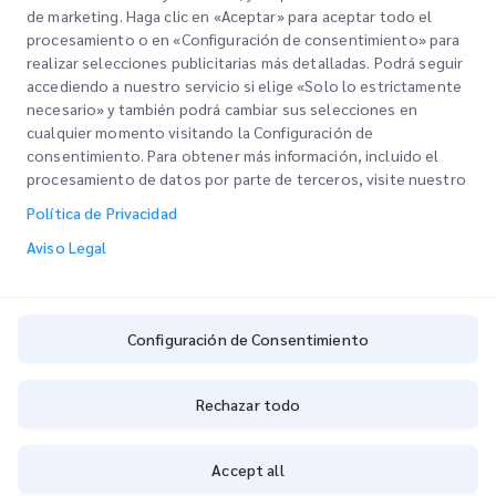
Nuestros Servicios
de marketing. Haga clic en «Aceptar» para aceptar todo el
Solicitar una cotización
Sobre nosotros
procesamiento o en «Configuración de consentimiento» para
realizar selecciones publicitarias más detalladas. Podrá seguir
Login de Cliente
Empleo
Despacho aduanero expreso
accediendo a nuestro servicio si elige «Solo lo estrictamente
necesario» y también podrá cambiar sus selecciones en
Regístrate
BLOG
cualquier momento visitando la Configuración de
consentimiento. Para obtener más información, incluido el
Rastrea tu pedido
ESG
Aviso Legal
procesamiento de datos por parte de terceros, visite nuestro
CSP
Política de Privacidad
Términos de Uso
Aviso Legal
Política de Privacidad
Configuración de Consentimiento
Configuración de Consentimiento
CONDICIONES DE INFORMACIÓN DE ÁLTALÁNOS
Política de cookies
Rechazar todo
Copyright @
2026
iMile Delivery Services LLC. All rights reserved.
Accept all