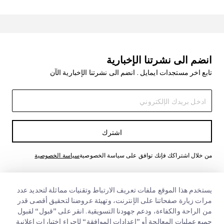
انضم الى نشرتنا الإخبارية
تابع اخر مستجدات ايمايل . انضم الى نشرتنا الإخبارية الآن
اشترك
من خلال اشتراكك فإنك توافق على سياسة الخصوصية
سياسة الخصوصية
يستخدم هذا الموقع ملفات تعريف الارتباط وتقنيات مماثلة لتحديد عدد
مرات زيارة صفحاتنا على الإنترنت، وتهيئة عروضنا لتحقيق أقصى قدر
من الراحة والكفاءة، ودعم جهودنا التسويقية. انقر على ”قبول“ لقبول
جميع عمليات المعالجة أو ”إعدادات الموافقة“ لإجراء اختيارات إعلانية