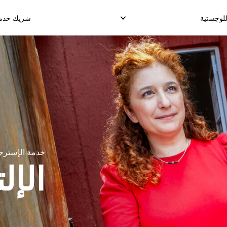
للوجستية
شريك خدمة 
لدروب شيب الدولي
الإلتقاط العكسي
خدمة التخزي
وصيل البضائع الدولية
إدارة الإسترجاع
توصيل طلب الإنجا
شحن الدولي الموحد
خدمة الإسترج
الإل