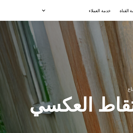
القناة
خدمة العملاء
ن
تسليم صندوق التبريد
خدمة الدفع عند الإستلام
ز
خدمة نقاط البيع
رسائل ( OTP) التسليم
اع
نقل التعبئة
تقاط العكسي
نموذج التسليم في السوق
نموذج التسليم المخصص