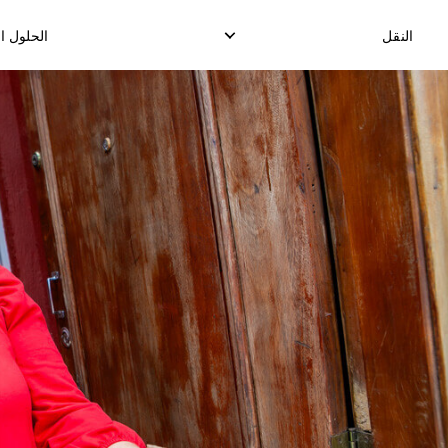
النقل
الحلول ا
التوصيل المحلي السريع
توصيل ا
توصيل الدرووب شيب المحلي
ت
توصيل البضائع المحلية
ال