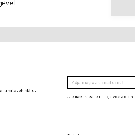
gével.
on a hírlevelünkhöz.
A feliratkozással elfogadja Adatvédelmi