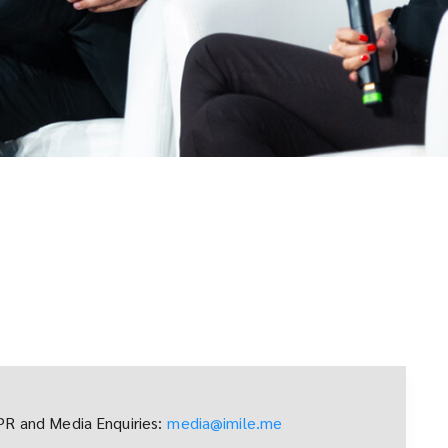
PR and Media Enquiries:
media@imile.me