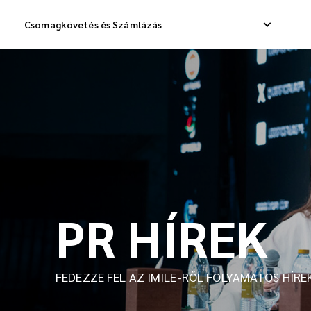
Csomagkövetés és Számlázás
Belföldi expressz szállítás
Nemzetközi csepp
Belföldi szállítás
Nemzetközi rakom
Belföldi áruszállítás
Nemzetközi konsz
PR HÍREK
FEDEZZE FEL AZ IMILE-RŐL FOLYAMATOS HÍRE