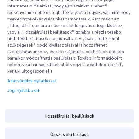
nyilatkozat
internetes oldalainkat, hogy ajánlatainkat a lehető
legkényelmesebbé és leghatékonyabbá tegyük, valamint hogy
marketingtevékenységünket támogassuk. Kattintson az
„Elfogadás” gombra az összes feldolgozás elfogadásához,
vagy a „Hozzájárulási beállítások” gombra a részletesebb
hirdetési beállítások megadásához. A „Csak a feltétlenül
szükségesek” opció kiválasztásával is hozzáférhet
szolgáltatásunkhoz, és a Hozzájárulási beállítások oldalon
bármikor módosíthatja beállításait. További információkért,
Gyorslinkek
beleértve a harmadik felek által végzett adatfeldolgozást,
kérjük, látogasson el a
Vállalati
Irodahelyek
Adatvédelmi nyilatkozat
Szolgáltatásaink
Ajánlatkérés
Rólunk
Jogi nyilatkozat
Ügyfélbejelentkezés
Karrier
Expressz vámkezelés
Regisztráció
Blog
Hozzájárulási beállítások
A rendelés nyomon követése
ESG
Hozzájárulási beállítások
Összes elutasítása