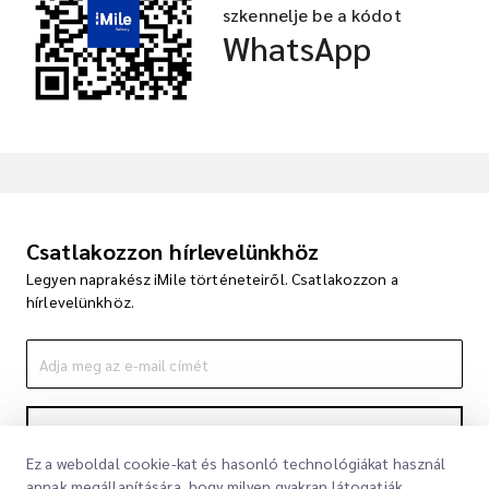
szkennelje be a kódot
WhatsApp
Csatlakozzon hírlevelünkhöz
Legyen naprakész iMile történeteiről. Csatlakozzon a
hírlevelünkhöz.
Feliratkozás
Ez a weboldal cookie-kat és hasonló technológiákat használ
A feliratkozással elfogadja Adatvédelmi nyilatkozatunkat
Adatvédelmi
annak megállapítására, hogy milyen gyakran látogatják