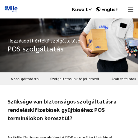
Kuwait
English
Hozzáadott értékű szolgáltatások
POS szolgáltatás
A szolgáltatásról
Szolgáltatásunk fő jellemzői
Árak és felárak
Szüksége van biztonságos szolgáltatásra
iMile Chat
rendeléskifizetések gyűjtéséhez POS
terminálokon keresztül?
Az iMile Delivery megbízható POS szolgáltatást kínál.