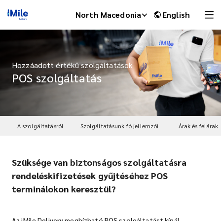
North Macedonia
English
Hozzáadott értékű szolgáltatások
POS szolgáltatás
A szolgáltatásról
Szolgáltatásunk fő jellemzői
Árak és felárak
Szüksége van biztonságos szolgáltatásra
iMile Chat
rendeléskifizetések gyűjtéséhez POS
terminálokon keresztül?
Az iMile Delivery megbízható POS szolgáltatást kínál.