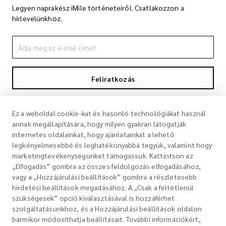
Legyen naprakész iMile történeteiről. Csatlakozzon a
hírlevelünkhöz.
Feliratkozás
A feliratkozással elfogadja Adatvédelmi nyilatkozatunkat
Adatvédelmi
nyilatkozat
Ez a weboldal cookie-kat és hasonló technológiákat használ
annak megállapítására, hogy milyen gyakran látogatják
internetes oldalainkat, hogy ajánlatainkat a lehető
legkényelmesebbé és leghatékonyabbá tegyük, valamint hogy
marketingtevékenységünket támogassuk. Kattintson az
„Elfogadás” gombra az összes feldolgozás elfogadásához,
vagy a „Hozzájárulási beállítások” gombra a részletesebb
hirdetési beállítások megadásához. A „Csak a feltétlenül
szükségesek” opció kiválasztásával is hozzáférhet
Gyorslinkek
szolgáltatásunkhoz, és a Hozzájárulási beállítások oldalon
bármikor módosíthatja beállításait. További információkért,