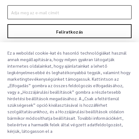
Feliratkozás
A feliratkozással elfogadja Adatvédelmi nyilatkozatunkat
Adatvédelmi
nyilatkozat
Ez a weboldal cookie-kat és hasonló technológiákat használ
annak megállapítására, hogy milyen gyakran látogatják
internetes oldalainkat, hogy ajánlatainkat a lehető
legkényelmesebbé és leghatékonyabbá tegyük, valamint hogy
marketingtevékenységünket támogassuk. Kattintson az
„Elfogadás” gombra az összes feldolgozás elfogadásához,
vagy a „Hozzájárulási beállítások” gombra a részletesebb
hirdetési beállítások megadásához. A „Csak a feltétlenül
szükségesek” opció kiválasztásával is hozzáférhet
Gyorslinkek
szolgáltatásunkhoz, és a Hozzájárulási beállítások oldalon
bármikor módosíthatja beállításait. További információkért,
Vállalati
beleértve a harmadik felek által végzett adatfeldolgozást,
Irodahelyek
kérjük, látogasson el a
Szolgáltatásaink
Ajánlatkérés
Rólunk