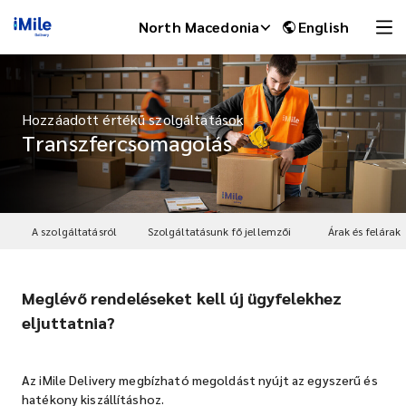
North Macedonia
English
Hozzáadott értékű szolgáltatások
Transzfercsomagolás
A szolgáltatásról
Szolgáltatásunk fő jellemzői
Árak és felárak
Meglévő rendeléseket kell új ügyfelekhez
iMile Chat
eljuttatnia?
Az iMile Delivery megbízható megoldást nyújt az egyszerű és
hatékony kiszállításhoz.