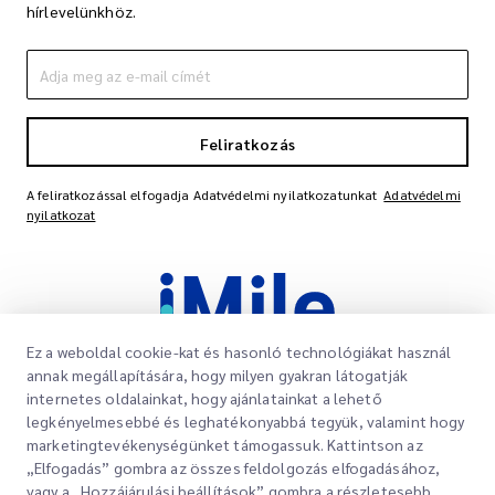
hírlevelünkhöz.
Feliratkozás
A feliratkozással elfogadja Adatvédelmi nyilatkozatunkat
Adatvédelmi
nyilatkozat
Ez a weboldal cookie-kat és hasonló technológiákat használ
annak megállapítására, hogy milyen gyakran látogatják
internetes oldalainkat, hogy ajánlatainkat a lehető
legkényelmesebbé és leghatékonyabbá tegyük, valamint hogy
Gyorslinkek
marketingtevékenységünket támogassuk. Kattintson az
Vállalati
„Elfogadás” gombra az összes feldolgozás elfogadásához,
Irodahelyek
vagy a „Hozzájárulási beállítások” gombra a részletesebb