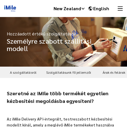
New Zealand
English
Hozzáadott értékű szolgáltatások
Személyre szabott szállítási
modell
A szolgáltatásról
Szolgáltatásunk fő jellemzői
Árak és felárak
Szeretné az iMile több termékét egyetlen
iMile Chat
kézbesítési megoldásba egyesíteni?
Az iMile Delivery API-integrált, testreszabott kézbesítési
modellt kínál, amely a meglévő iMile termékeket használva