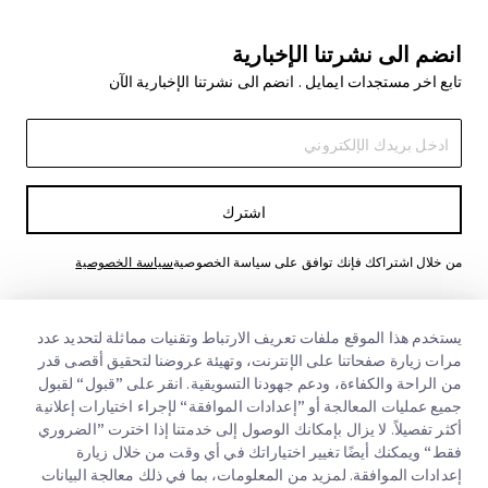
انضم الى نشرتنا الإخبارية
تابع اخر مستجدات ايمايل . انضم الى نشرتنا الإخبارية الآن
اشترك
من خلال اشتراكك فإنك توافق على سياسة الخصوصية
سياسة الخصوصية
يستخدم هذا الموقع ملفات تعريف الارتباط وتقنيات مماثلة لتحديد عدد
مرات زيارة صفحاتنا على الإنترنت، وتهيئة عروضنا لتحقيق أقصى قدر
من الراحة والكفاءة، ودعم جهودنا التسويقية. انقر على ”قبول“ لقبول
جميع عمليات المعالجة أو ”إعدادات الموافقة“ لإجراء اختيارات إعلانية
أكثر تفصيلاً. لا يزال بإمكانك الوصول إلى خدمتنا إذا اخترت ”الضروري
فقط“ ويمكنك أيضًا تغيير اختياراتك في أي وقت من خلال زيارة
روابط سريعة
إعدادات الموافقة. لمزيد من المعلومات، بما في ذلك معالجة البيانات