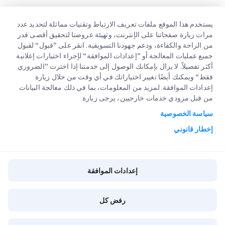
يستخدم هذا الموقع ملفات تعريف الارتباط وتقنيات مماثلة لتحديد عدد
مرات زيارة صفحاتنا على الإنترنت، وتهيئة عروضنا لتحقيق أقصى قدر
من الراحة والكفاءة، ودعم جهودنا التسويقية. انقر على ”قبول“ لقبول
جميع عمليات المعالجة أو ”إعدادات الموافقة“ لإجراء اختيارات إعلانية
أكثر تفصيلاً. لا يزال بإمكانك الوصول إلى خدمتنا إذا اخترت ”الضروري
فقط“ ويمكنك أيضًا تغيير اختياراتك في أي وقت من خلال زيارة
روابط سريعة
إعدادات الموافقة. لمزيد من المعلومات، بما في ذلك معالجة البيانات
من قبل مزودي خدمات خارجيين، يرجى زيارة
الشركات الكبرى
مواقع مكاتبنا
سياسة الخصوصية
خدماتنا
عنا
طلب عرض اسعار
إخطار قانوني
الوظائف
تسجيل دخول العملاء
التخليص الجمركي السريع
مدونة
التسجيل
إعدادات الموافقة
تتبع طلبك
البيئة و المجتمع والحوكمة
إعدادات الموافقة
رفض كل
شريك خدمة القناة
Copyright @
2026
iMile Delivery Services LLC. All rights reserved.