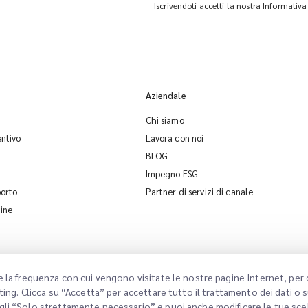
Iscrivendoti accetti la nostra Informativa
Aziendale
Chi siamo
entivo
Lavora con noi
BLOG
Impegno ESG
porto
Partner di servizi di canale
dine
e la frequenza con cui vengono visitate le nostre pagine Internet, per 
ting. Clicca su “Accetta” per accettare tutto il trattamento dei dati o
gli “Solo strettamente necessario” e puoi anche modificare le tue sce