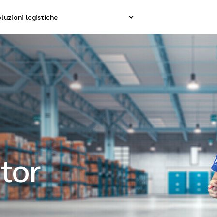
luzioni logistiche
p internazionale
Ritiro inverso
Se
nternazionale
Gestione resi
Co
nsolidamento internazionale
tor