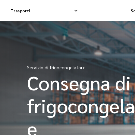
Trasporti
So
Consegna espressa nazionale
Consegna Dropshi
Consegna Dropship nazionale
Consegna merci i
Servizio di frigocongelatore
Consegna di
Consegna merci nazionale
Spedizione di co
frigocongela
e