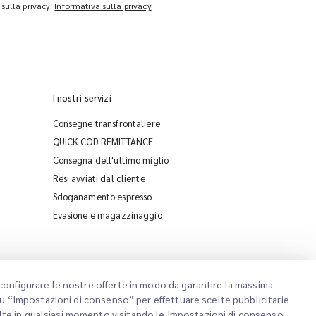
 sulla privacy
Informativa sulla privacy
I nostri servizi
Consegne transfrontaliere
QUICK COD REMITTANCE
Consegna dell'ultimo miglio
Resi avviati dal cliente
Sdoganamento espresso
iMile Chat
Evasione e magazzinaggio
configurare le nostre offerte in modo da garantire la massima
 su “Impostazioni di consenso” per effettuare scelte pubblicitarie
lte in qualsiasi momento visitando le Impostazioni di consenso.