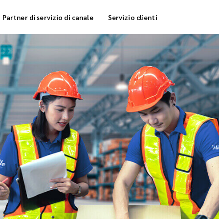
Partner di servizio di canale
Servizio clienti
rvizio di stoccaggio
Consegna di frigocong
nsegna di evasione degli ordini