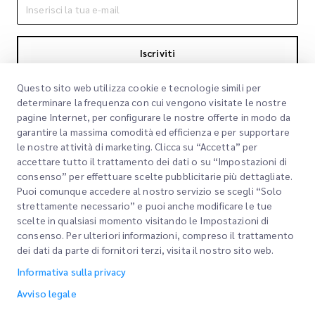
Iscriviti
Iscrivendoti accetti la nostra Informativa sulla privacy
Informativa sulla
Questo sito web utilizza cookie e tecnologie simili per
privacy
determinare la frequenza con cui vengono visitate le nostre
pagine Internet, per configurare le nostre offerte in modo da
garantire la massima comodità ed efficienza e per supportare
le nostre attività di marketing. Clicca su “Accetta” per
accettare tutto il trattamento dei dati o su “Impostazioni di
consenso” per effettuare scelte pubblicitarie più dettagliate.
Puoi comunque accedere al nostro servizio se scegli “Solo
strettamente necessario” e puoi anche modificare le tue
scelte in qualsiasi momento visitando le Impostazioni di
Link rapidi
consenso. Per ulteriori informazioni, compreso il trattamento
dei dati da parte di fornitori terzi, visita il nostro sito web.
Aziendale
Sedi degli uffici
Informativa sulla privacy
I nostri servizi
Richiedi un preventivo
Chi siamo
Avviso legale