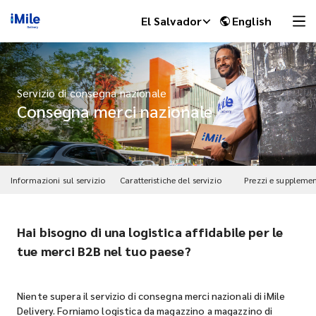
El Salvador
English
Servizio di consegna nazionale
Consegna merci nazionale
Informazioni sul servizio
Caratteristiche del servizio
Prezzi e supplemen
Hai bisogno di una logistica affidabile per le
iMile Chat
tue merci B2B nel tuo paese?
Niente supera il servizio di consegna merci nazionali di iMile
Delivery. Forniamo logistica da magazzino a magazzino di