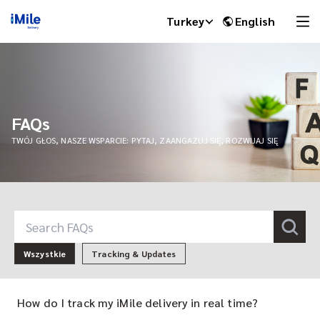
Turkey
English
FAQs
TWÓJ GŁOS, NASZE WSPARCIE: PYTAJ, ZAANGAŻUJ SIĘ, ROZWIJAJ SIĘ
iMile Chat
Wszystkie
Tracking & Updates
How do I track my iMile delivery in real time?