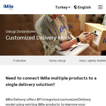
Turkey
English
Usługi Dodatkowe
Customized Delivery Model
O usłudze
Cechy usługi
Ceny i opłaty dodat
Need to connect iMile multiple products to a
iMile Chat
single delivery solution?
iMile Delivery offers API integrated customized Delivery
model using existing iMile products to improve your