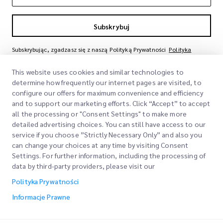
Subskrybuj
Subskrybując, zgadzasz się z naszą Polityką Prywatności
Polityka
Prywatności
This website uses cookies and similar technologies to
determine how frequently our internet pages are visited, to
configure our offers for maximum convenience and efficiency
and to support our marketing efforts. Click “Accept” to accept
all the processing or "Consent Settings" to make more
detailed advertising choices. You can still have access to our
service if you choose ”Strictly Necessary Only” and also you
can change your choices at any time by visiting Consent
Szybkie Linki
Settings. For further information, including the processing of
data by third-party providers, please visit our
Firma
Lokalizacje Biur
Polityka Prywatności
Nasze Usługi
Poproś o Wycenę
O Nas
Informacje Prawne
Logowanie Klienta
Kariera
Express customs clearance