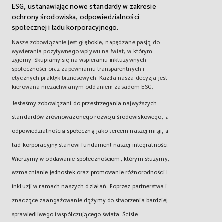
ESG, ustanawiając nowe standardy w zakresie
ochrony środowiska, odpowiedzialności
społecznej i ładu korporacyjnego.
Nasze zobowiązanie jest głębokie, napędzane pasją do
wywierania pozytywnego wpływu na świat, w którym
żyjemy. Skupiamy się na wspieraniu inkluzywnych
społeczności oraz zapewnianiu transparentnych i
etycznych praktyk biznesowych. Każda nasza decyzja jest
kierowana niezachwianym oddaniem zasadom ESG.
Jesteśmy zobowiązani do przestrzegania najwyższych
standardów zrównoważonego rozwoju środowiskowego, z
odpowiedzialnością społeczną jako sercem naszej misji, a
ład korporacyjny stanowi fundament naszej integralności.
Wierzymy w oddawanie społecznościom, którym służymy,
wzmacnianie jednostek oraz promowanie różnorodności i
inkluzji w ramach naszych działań. Poprzez partnerstwa i
znaczące zaangażowanie dążymy do stworzenia bardziej
sprawiedliwego i współczującego świata. Ściśle