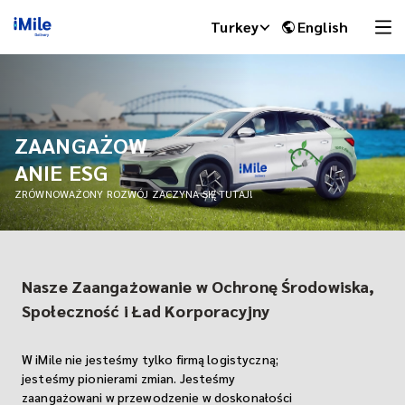
Turkey
English
ZAANGAŻOW
ANIE ESG
ZRÓWNOWAŻONY ROZWÓJ ZACZYNA SIĘ TUTAJ!
Nasze Zaangażowanie w Ochronę Środowiska,
iMile Chat
Społeczność i Ład Korporacyjny
W iMile nie jesteśmy tylko firmą logistyczną;
jesteśmy pionierami zmian. Jesteśmy
zaangażowani w przewodzenie w doskonałości