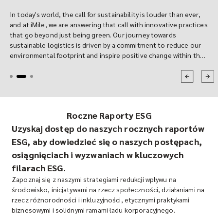
In today's world, the call for sustainability is louder than ever,
and at iMile, we are answering that call with innovative practices
that go beyond just being green. Our journey towards
sustainable logistics is driven by a commitment to reduce our
environmental footprint and inspire positive change within the
industry. A cornerstone of this mission is our transition to
sustainable packaging, but our efforts don't stop there. Let's
take you through our story of how we are redefining logistics
for a greener future.
Roczne Raporty ESG
Uzyskaj dostęp do naszych rocznych raportów
ESG, aby dowiedzieć się o naszych postępach,
osiągnięciach i wyzwaniach w kluczowych
filarach ESG.
Zapoznaj się z naszymi strategiami redukcji wpływu na
środowisko, inicjatywami na rzecz społeczności, działaniami na
rzecz różnorodności i inkluzyjności, etycznymi praktykami
biznesowymi i solidnymi ramami ładu korporacyjnego.